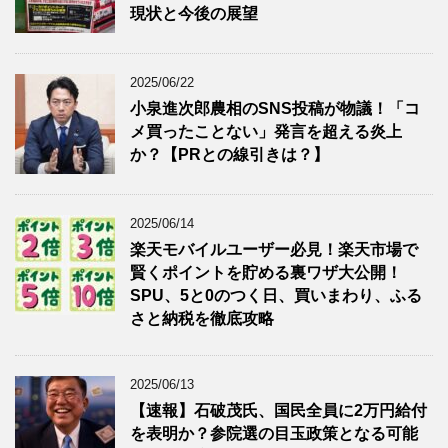
現状と今後の展望
2025/06/22
小泉進次郎農相のSNS投稿が物議！「コ
メ買ったことない」発言を超える炎上
か？【PRとの線引きは？】
2025/06/14
楽天モバイルユーザー必見！楽天市場で
賢くポイントを貯める裏ワザ大公開！
SPU、5と0のつく日、買いまわり、ふる
さと納税を徹底攻略
2025/06/13
【速報】石破茂氏、国民全員に2万円給付
を表明か？参院選の目玉政策となる可能