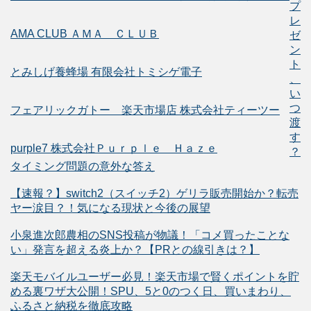
プ
レ
AMA CLUB ＡＭＡ ＣＬＵＢ
ゼ
ン
ト
とみしげ養蜂場 有限会社トミシゲ電子
、
い
つ
フェアリックガトー 楽天市場店 株式会社ティーツー
渡
す
purple7 株式会社Ｐｕｒｐｌｅ Ｈａｚｅ
？
タイミング問題の意外な答え
【速報？】switch2（スイッチ2）ゲリラ販売開始か？転売
ヤー涙目？！気になる現状と今後の展望
小泉進次郎農相のSNS投稿が物議！「コメ買ったことな
い」発言を超える炎上か？【PRとの線引きは？】
楽天モバイルユーザー必見！楽天市場で賢くポイントを貯
める裏ワザ大公開！SPU、5と0のつく日、買いまわり、
ふるさと納税を徹底攻略