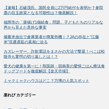
【速報】石破茂氏、国民全員に2万円給付を表明か？参院
選の目玉政策となる可能性は？徹底解説！
福岡市の「唐揚げ1個給食」問題、子どもたちのリアルな
声から見えた意外な事実
備蓄米放出で倉庫業者が廃業危機！？JAの存在と“江藤
米”流通遅延の真相に迫る
カズレーザー、詐欺電話をまさかの方法で撃退！ぺこぱ松
陰寺も驚愕の切り返しとは！？
愛犬の健康を第一に！獣医師・宿南章の愛情ごはん療法食
ドッグフードを徹底解説【楽天市場】
ミャクミャクハウスはどこ？万博の人気スポット
楽れび カテゴリー