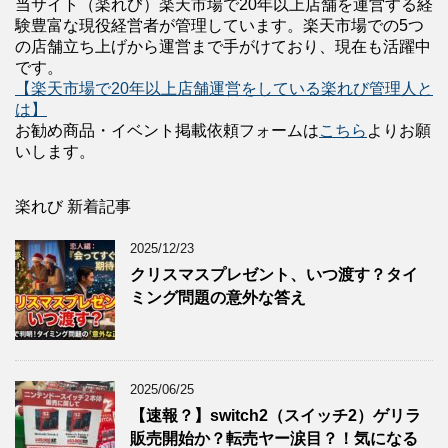
当サイト（楽れび）楽天市場で20年以上店舗を運営する経
験豊富な現役経営者が管理しています。楽天市場での5つ
の店舗立ち上げから運営まで手がけており、現在も活躍中
です。
【楽天市場で20年以上店舗運営をしている楽れび管理人と
は】
お勧め商品・イベント掲載依頼フォームは
こちら
よりお願
いします。
楽れび 新着記事
2025/12/23
クリスマスプレゼント、いつ渡す？タイ
ミング問題の意外な答え
2025/06/25
【速報？】switch2（スイッチ2）ゲリラ
販売開始か？転売ヤー涙目？！気になる