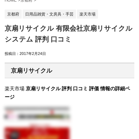
HOME
>
京都府
>
京都府
日用品雑貨・文房具・手芸
楽天市場
京扇リサイクル 有限会社京扇リサイクル
システム 評判 口コミ
投稿日：
2017年2月24日
京扇リサイクル
楽天市場
京扇リサイクル 評判 口コミ 評価 情報の詳細ペ
ージ