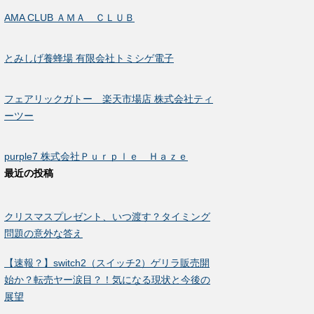
AMA CLUB ＡＭＡ ＣＬＵＢ
とみしげ養蜂場 有限会社トミシゲ電子
フェアリックガトー 楽天市場店 株式会社ティ
ーツー
purple7 株式会社Ｐｕｒｐｌｅ Ｈａｚｅ
最近の投稿
クリスマスプレゼント、いつ渡す？タイミング
問題の意外な答え
【速報？】switch2（スイッチ2）ゲリラ販売開
始か？転売ヤー涙目？！気になる現状と今後の
展望