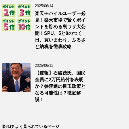
2025/06/14
楽天モバイルユーザー必
見！楽天市場で賢くポイ
ントを貯める裏ワザ大公
開！SPU、5と0のつく
日、買いまわり、ふるさ
と納税を徹底攻略
2025/06/13
【速報】石破茂氏、国民
全員に2万円給付を表明
か？参院選の目玉政策と
なる可能性は？徹底解
説！
楽れび よく見られているページ