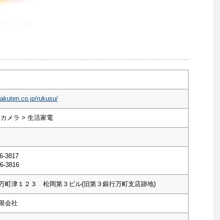
rakuten.co.jp/rukusu/
カメラ > 生活家電
6-3817
6-3816
万町津１２３ 松岡第３ビル(旧第３銀行万町支店跡地)
限会社