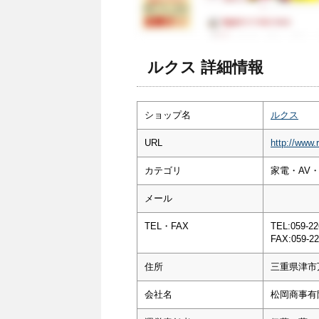
ルクス 詳細情報
ショップ名
ルクス
URL
http://www.
カテゴリ
家電・AV・
メール
TEL・FAX
TEL:059-22
FAX:059-22
住所
三重県津市
会社名
松岡商事有