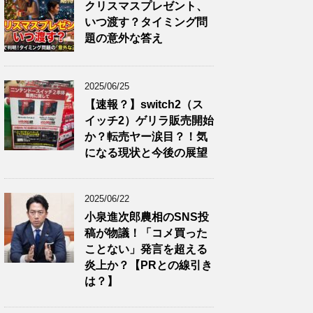
クリスマスプレゼント、
いつ渡す？タイミング問
題の意外な答え
2025/06/25
【速報？】switch2（ス
イッチ2）ゲリラ販売開始
か？転売ヤー涙目？！気
になる現状と今後の展望
2025/06/22
小泉進次郎農相のSNS投
稿が物議！「コメ買った
ことない」発言を超える
炎上か？【PRとの線引き
は？】