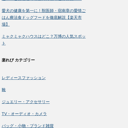
愛犬の健康を第一に！獣医師・宿南章の愛情ご
はん療法食ドッグフードを徹底解説【楽天市
場】
ミャクミャクハウスはどこ？万博の人気スポッ
ト
楽れび カテゴリー
レディースファッション
靴
ジュエリー・アクセサリー
TV・オーディオ・カメラ
バッグ・小物・ブランド雑貨