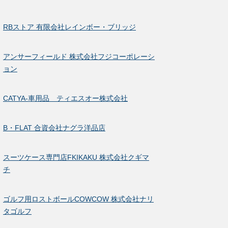
RBストア 有限会社レインボー・ブリッジ
アンサーフィールド 株式会社フジコーポレーシ
ョン
CATYA-車用品 ティエスオー株式会社
B・FLAT 合資会社ナグラ洋品店
スーツケース専門店FKIKAKU 株式会社クギマ
チ
ゴルフ用ロストボールCOWCOW 株式会社ナリ
タゴルフ