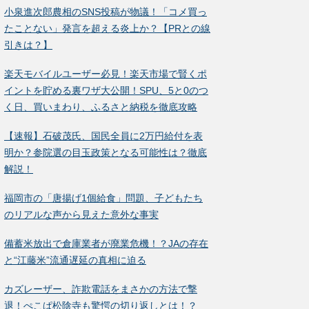
小泉進次郎農相のSNS投稿が物議！「コメ買っ
たことない」発言を超える炎上か？【PRとの線
引きは？】
楽天モバイルユーザー必見！楽天市場で賢くポ
イントを貯める裏ワザ大公開！SPU、5と0のつ
く日、買いまわり、ふるさと納税を徹底攻略
【速報】石破茂氏、国民全員に2万円給付を表
明か？参院選の目玉政策となる可能性は？徹底
解説！
福岡市の「唐揚げ1個給食」問題、子どもたち
のリアルな声から見えた意外な事実
備蓄米放出で倉庫業者が廃業危機！？JAの存在
と“江藤米”流通遅延の真相に迫る
カズレーザー、詐欺電話をまさかの方法で撃
退！ぺこぱ松陰寺も驚愕の切り返しとは！？