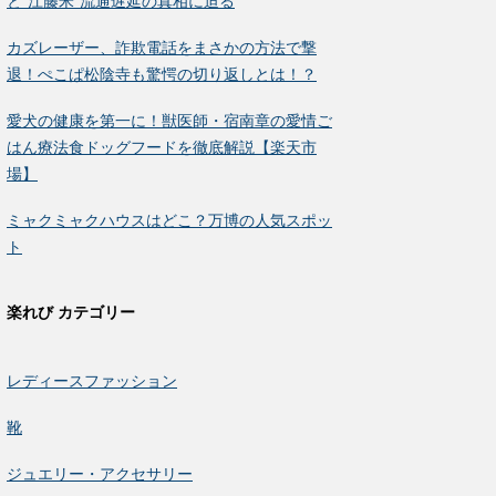
と“江藤米”流通遅延の真相に迫る
カズレーザー、詐欺電話をまさかの方法で撃
退！ぺこぱ松陰寺も驚愕の切り返しとは！？
愛犬の健康を第一に！獣医師・宿南章の愛情ご
はん療法食ドッグフードを徹底解説【楽天市
場】
ミャクミャクハウスはどこ？万博の人気スポッ
ト
楽れび カテゴリー
レディースファッション
靴
ジュエリー・アクセサリー