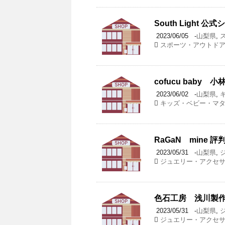
South Light
2023/06/05
-
山梨県
,
スポーツ・アウトド
cofucu baby
2023/06/02
-
山梨県
,
キッズ・ベビー・マ
RaGaN mine 評
2023/05/31
-
山梨県
,
ジュエリー・アクセ
色石工房 浅川製作
2023/05/31
-
山梨県
,
ジュエリー・アクセ