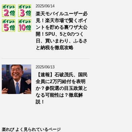
2025/06/14
楽天モバイルユーザー必
見！楽天市場で賢くポイ
ントを貯める裏ワザ大公
開！SPU、5と0のつく
日、買いまわり、ふるさ
と納税を徹底攻略
2025/06/13
【速報】石破茂氏、国民
全員に2万円給付を表明
か？参院選の目玉政策と
なる可能性は？徹底解
説！
楽れび よく見られているページ