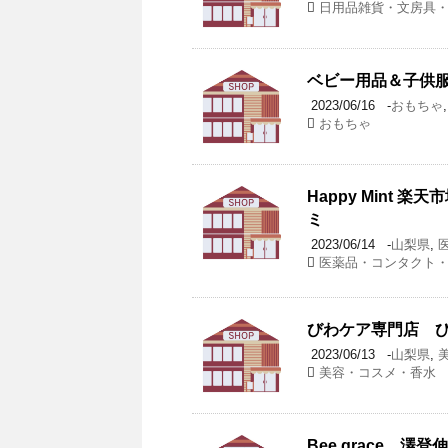
日用品雑貨・文房具
ベビー用品＆子供服
2023/06/16
-
おもちゃ
おもちゃ
Happy Mint
ミ
2023/06/14
-
山梨県
,
医薬品・コンタクト
びわケア専門店 び
2023/06/13
-
山梨県
,
美容・コスメ・香水
Bee grace 澤登