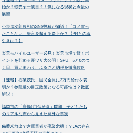
始か？転売ヤー涙目？！気になる現状と今後の
展望
小泉進次郎農相のSNS投稿が物議！「コメ買っ
たことない」発言を超える炎上か？【PRとの線
引きは？】
楽天モバイルユーザー必見！楽天市場で賢くポ
イントを貯める裏ワザ大公開！SPU、5と0のつ
く日、買いまわり、ふるさと納税を徹底攻略
【速報】石破茂氏、国民全員に2万円給付を表
明か？参院選の目玉政策となる可能性は？徹底
解説！
福岡市の「唐揚げ1個給食」問題、子どもたち
のリアルな声から見えた意外な事実
備蓄米放出で倉庫業者が廃業危機！？JAの存在