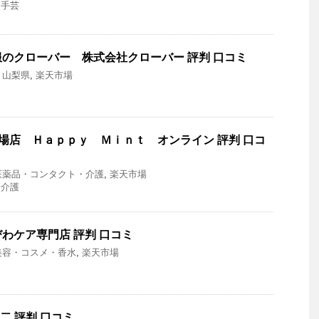
・手芸
のクローバー 株式会社クローバー 評判 口コミ
,
山梨県
,
楽天市場
 楽天市場店 Ｈａｐｐｙ Ｍｉｎｔ オンライン 評判 口コ
医薬品・コンタクト・介護
,
楽天市場
・介護
わケア専門店 評判 口コミ
美容・コスメ・香水
,
楽天市場
伸二 評判 口コミ