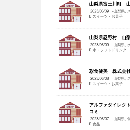
山梨県富士川町 山
2023/06/09
-
山梨県
,
スイーツ・お菓子
山梨県忍野村 山梨
2023/06/09
-
山梨県
,
水・ソフトドリンク
彩食健美 株式会社
2023/06/08
-
山梨県
,
スイーツ・お菓子
アルファダイレクト
コミ
2023/06/07
-
山梨県
,
食品