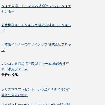
タイヤ広場 トーマス 株式会社ジャパンタイヤ
センター
厨房機器キッチンキング 株式会社キッチンキン
グ
日本製インナーのマリイクラブ 株式会社プロッ
プ
レンコン専門店 有明潮風ファーム 株式会社有
明・潮風ファーム
最近の投稿
クリスマスプレゼント、いつ渡す？タイミング
問題の意外な答え
【速報？】switch2（スイッチ2）ゲリラ販売開