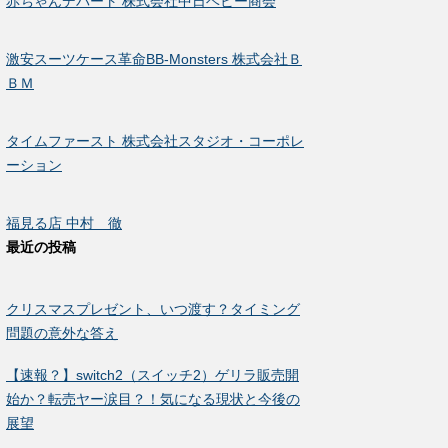
赤ちゃんデパート 株式会社中日ベビー商会
激安スーツケース革命BB-Monsters 株式会社Ｂ
ＢＭ
タイムファースト 株式会社スタジオ・コーポレ
ーション
福見る店 中村 徹
最近の投稿
クリスマスプレゼント、いつ渡す？タイミング
問題の意外な答え
【速報？】switch2（スイッチ2）ゲリラ販売開
始か？転売ヤー涙目？！気になる現状と今後の
展望