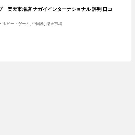
ップ 楽天市場店 ナガイインターナショナル 評判 口コ
・ホビー・ゲーム
,
中国淅
,
楽天市場