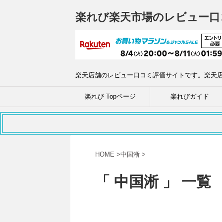
楽れび楽天市場のレビュー口
楽天店舗のレビュー口コミ評価サイトです。楽天
楽れび Topページ
楽れびガイド
HOME
>
中国淅
>
「 中国淅 」 一覧