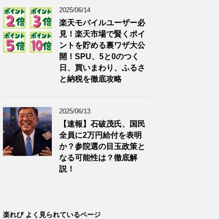
2025/06/14
楽天モバイルユーザー必
見！楽天市場で賢くポイ
ントを貯める裏ワザ大公
開！SPU、5と0のつく
日、買いまわり、ふるさ
と納税を徹底攻略
2025/06/13
【速報】石破茂氏、国民
全員に2万円給付を表明
か？参院選の目玉政策と
なる可能性は？徹底解
説！
楽れび よく見られているページ