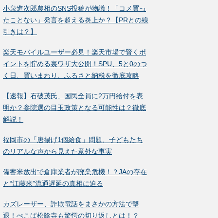
小泉進次郎農相のSNS投稿が物議！「コメ買っ
たことない」発言を超える炎上か？【PRとの線
引きは？】
楽天モバイルユーザー必見！楽天市場で賢くポ
イントを貯める裏ワザ大公開！SPU、5と0のつ
く日、買いまわり、ふるさと納税を徹底攻略
【速報】石破茂氏、国民全員に2万円給付を表
明か？参院選の目玉政策となる可能性は？徹底
解説！
福岡市の「唐揚げ1個給食」問題、子どもたち
のリアルな声から見えた意外な事実
備蓄米放出で倉庫業者が廃業危機！？JAの存在
と“江藤米”流通遅延の真相に迫る
カズレーザー、詐欺電話をまさかの方法で撃
退！ぺこぱ松陰寺も驚愕の切り返しとは！？