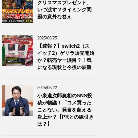
クリスマスプレゼント、
いつ渡す？タイミング問
題の意外な答え
2025/06/25
【速報？】switch2（ス
イッチ2）ゲリラ販売開始
か？転売ヤー涙目？！気
になる現状と今後の展望
2025/06/22
小泉進次郎農相のSNS投
稿が物議！「コメ買った
ことない」発言を超える
炎上か？【PRとの線引き
は？】