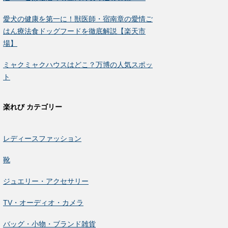
愛犬の健康を第一に！獣医師・宿南章の愛情ご
はん療法食ドッグフードを徹底解説【楽天市
場】
ミャクミャクハウスはどこ？万博の人気スポッ
ト
楽れび カテゴリー
レディースファッション
靴
ジュエリー・アクセサリー
TV・オーディオ・カメラ
バッグ・小物・ブランド雑貨