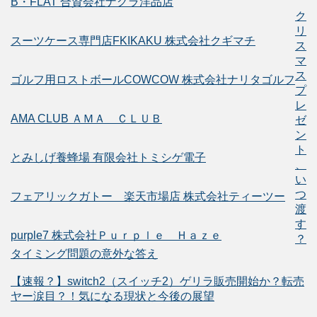
B・FLAT 合資会社ナグラ洋品店
ク
リ
スーツケース専門店FKIKAKU 株式会社クギマチ
ス
マ
ス
ゴルフ用ロストボールCOWCOW 株式会社ナリタゴルフ
プ
レ
AMA CLUB ＡＭＡ ＣＬＵＢ
ゼ
ン
ト
とみしげ養蜂場 有限会社トミシゲ電子
、
い
つ
フェアリックガトー 楽天市場店 株式会社ティーツー
渡
す
purple7 株式会社Ｐｕｒｐｌｅ Ｈａｚｅ
？
タイミング問題の意外な答え
【速報？】switch2（スイッチ2）ゲリラ販売開始か？転売
ヤー涙目？！気になる現状と今後の展望