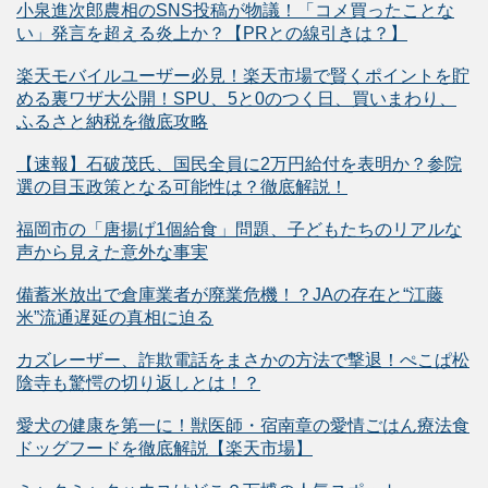
小泉進次郎農相のSNS投稿が物議！「コメ買ったことな
い」発言を超える炎上か？【PRとの線引きは？】
楽天モバイルユーザー必見！楽天市場で賢くポイントを貯
める裏ワザ大公開！SPU、5と0のつく日、買いまわり、
ふるさと納税を徹底攻略
【速報】石破茂氏、国民全員に2万円給付を表明か？参院
選の目玉政策となる可能性は？徹底解説！
福岡市の「唐揚げ1個給食」問題、子どもたちのリアルな
声から見えた意外な事実
備蓄米放出で倉庫業者が廃業危機！？JAの存在と“江藤
米”流通遅延の真相に迫る
カズレーザー、詐欺電話をまさかの方法で撃退！ぺこぱ松
陰寺も驚愕の切り返しとは！？
愛犬の健康を第一に！獣医師・宿南章の愛情ごはん療法食
ドッグフードを徹底解説【楽天市場】