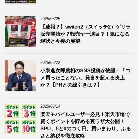
2025/06/25
【速報？】switch2（スイッチ2）ゲリラ
販売開始か？転売ヤー涙目？！気になる
現状と今後の展望
2025/06/22
小泉進次郎農相のSNS投稿が物議！「コ
メ買ったことない」発言を超える炎上
か？【PRとの線引きは？】
2025/06/14
楽天モバイルユーザー必見！楽天市場で
賢くポイントを貯める裏ワザ大公開！
SPU、5と0のつく日、買いまわり、ふる
さと納税を徹底攻略