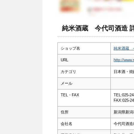
純米酒蔵 今代司酒造 
ショップ名
純米酒蔵 
URL
http://www.
カテゴリ
日本酒・焼酎
メール
TEL・FAX
TEL:025-24
FAX:025-24
住所
新潟県新潟
会社名
今代司酒造