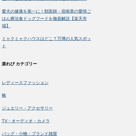
愛犬の健康を第一に！獣医師・宿南章の愛情ご
はん療法食ドッグフードを徹底解説【楽天市
場】
ミャクミャクハウスはどこ？万博の人気スポッ
ト
楽れび カテゴリー
レディースファッション
靴
ジュエリー・アクセサリー
TV・オーディオ・カメラ
バッグ・小物・ブランド雑貨