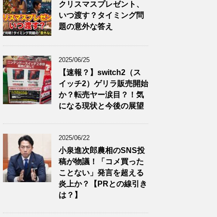
クリスマスプレゼント、
いつ渡す？タイミング問
題の意外な答え
2025/06/25
【速報？】switch2（ス
イッチ2）ゲリラ販売開始
か？転売ヤー涙目？！気
になる現状と今後の展望
2025/06/22
小泉進次郎農相のSNS投
稿が物議！「コメ買った
ことない」発言を超える
炎上か？【PRとの線引き
は？】