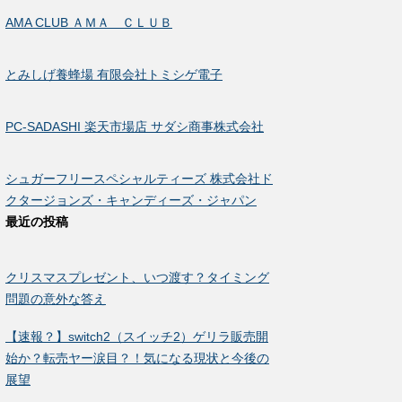
AMA CLUB ＡＭＡ ＣＬＵＢ
とみしげ養蜂場 有限会社トミシゲ電子
PC-SADASHI 楽天市場店 サダシ商事株式会社
シュガーフリースペシャルティーズ 株式会社ド
クタージョンズ・キャンディーズ・ジャパン
最近の投稿
クリスマスプレゼント、いつ渡す？タイミング
問題の意外な答え
【速報？】switch2（スイッチ2）ゲリラ販売開
始か？転売ヤー涙目？！気になる現状と今後の
展望