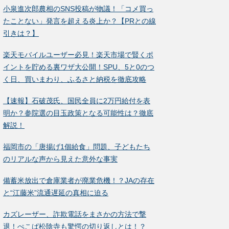
小泉進次郎農相のSNS投稿が物議！「コメ買っ
たことない」発言を超える炎上か？【PRとの線
引きは？】
楽天モバイルユーザー必見！楽天市場で賢くポ
イントを貯める裏ワザ大公開！SPU、5と0のつ
く日、買いまわり、ふるさと納税を徹底攻略
【速報】石破茂氏、国民全員に2万円給付を表
明か？参院選の目玉政策となる可能性は？徹底
解説！
福岡市の「唐揚げ1個給食」問題、子どもたち
のリアルな声から見えた意外な事実
備蓄米放出で倉庫業者が廃業危機！？JAの存在
と“江藤米”流通遅延の真相に迫る
カズレーザー、詐欺電話をまさかの方法で撃
退！ぺこぱ松陰寺も驚愕の切り返しとは！？