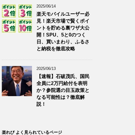
2025/06/14
楽天モバイルユーザー必
見！楽天市場で賢くポイ
ントを貯める裏ワザ大公
開！SPU、5と0のつく
日、買いまわり、ふるさ
と納税を徹底攻略
2025/06/13
【速報】石破茂氏、国民
全員に2万円給付を表明
か？参院選の目玉政策と
なる可能性は？徹底解
説！
楽れび よく見られているページ