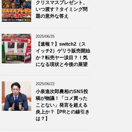
クリスマスプレゼント、
いつ渡す？タイミング問
題の意外な答え
2025/06/25
【速報？】switch2（ス
イッチ2）ゲリラ販売開始
か？転売ヤー涙目？！気
になる現状と今後の展望
2025/06/22
小泉進次郎農相のSNS投
稿が物議！「コメ買った
ことない」発言を超える
炎上か？【PRとの線引き
は？】