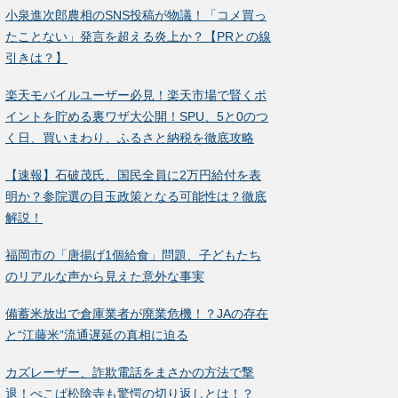
小泉進次郎農相のSNS投稿が物議！「コメ買っ
たことない」発言を超える炎上か？【PRとの線
引きは？】
楽天モバイルユーザー必見！楽天市場で賢くポ
イントを貯める裏ワザ大公開！SPU、5と0のつ
く日、買いまわり、ふるさと納税を徹底攻略
【速報】石破茂氏、国民全員に2万円給付を表
明か？参院選の目玉政策となる可能性は？徹底
解説！
福岡市の「唐揚げ1個給食」問題、子どもたち
のリアルな声から見えた意外な事実
備蓄米放出で倉庫業者が廃業危機！？JAの存在
と“江藤米”流通遅延の真相に迫る
カズレーザー、詐欺電話をまさかの方法で撃
退！ぺこぱ松陰寺も驚愕の切り返しとは！？