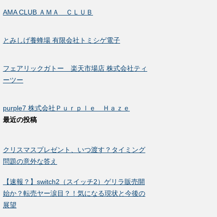
AMA CLUB ＡＭＡ ＣＬＵＢ
とみしげ養蜂場 有限会社トミシゲ電子
フェアリックガトー 楽天市場店 株式会社ティ
ーツー
purple7 株式会社Ｐｕｒｐｌｅ Ｈａｚｅ
最近の投稿
クリスマスプレゼント、いつ渡す？タイミング
問題の意外な答え
【速報？】switch2（スイッチ2）ゲリラ販売開
始か？転売ヤー涙目？！気になる現状と今後の
展望