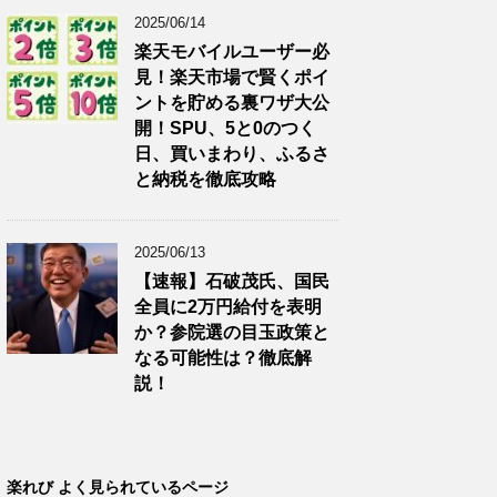
2025/06/14
楽天モバイルユーザー必
見！楽天市場で賢くポイ
ントを貯める裏ワザ大公
開！SPU、5と0のつく
日、買いまわり、ふるさ
と納税を徹底攻略
2025/06/13
【速報】石破茂氏、国民
全員に2万円給付を表明
か？参院選の目玉政策と
なる可能性は？徹底解
説！
楽れび よく見られているページ