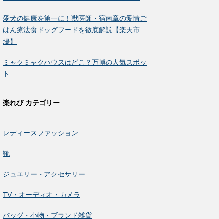
愛犬の健康を第一に！獣医師・宿南章の愛情ご
はん療法食ドッグフードを徹底解説【楽天市
場】
ミャクミャクハウスはどこ？万博の人気スポッ
ト
楽れび カテゴリー
レディースファッション
靴
ジュエリー・アクセサリー
TV・オーディオ・カメラ
バッグ・小物・ブランド雑貨