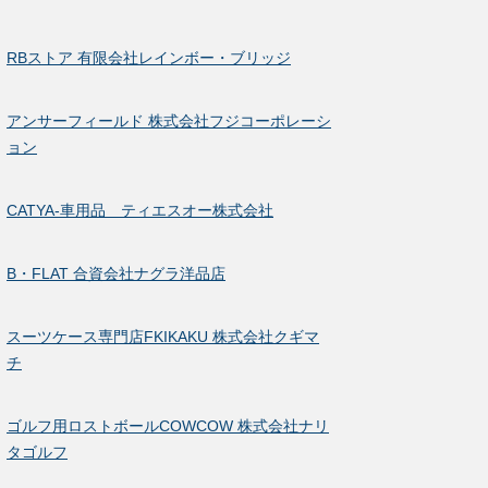
RBストア 有限会社レインボー・ブリッジ
アンサーフィールド 株式会社フジコーポレーシ
ョン
CATYA-車用品 ティエスオー株式会社
B・FLAT 合資会社ナグラ洋品店
スーツケース専門店FKIKAKU 株式会社クギマ
チ
ゴルフ用ロストボールCOWCOW 株式会社ナリ
タゴルフ