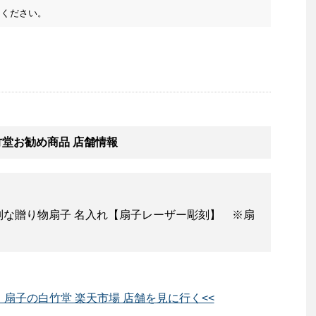
ください。
竹堂お勧め商品 店舗情報
別な贈り物扇子 名入れ【扇子レーザー彫刻】 ※扇
舗 扇子の白竹堂 楽天市場 店舗を見に行く<<