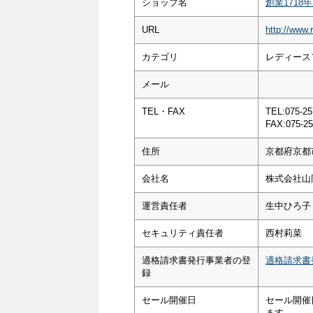
ショップ名
創業171
URL
http://www.
カテゴリ
レディース
メール
TEL・FAX
TEL:075-25
FAX:075-25
住所
京都府京都
会社名
株式会社山
運営責任者
生中ひろ子
セキュリティ責任者
西村莉菜
適格請求書発行事業者の登
適格請求書
録
セール開催日
セール開催
ます。