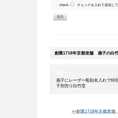
check:
チェックを入れて送信して
送信
創業1718年京都老舗 扇子の白
扇子にレーザー彫刻名入れで特
子別売り白竹堂
>>創業1718年京都老