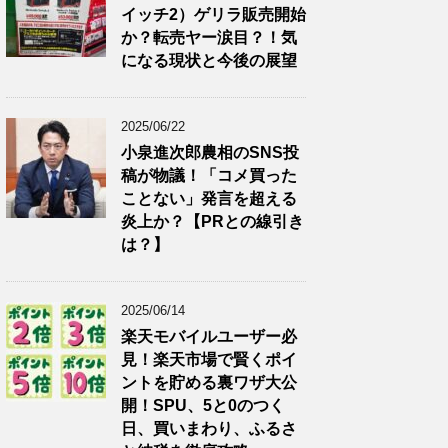
イッチ2）ゲリラ販売開始
か？転売ヤー涙目？！気
になる現状と今後の展望
2025/06/22
小泉進次郎農相のSNS投
稿が物議！「コメ買った
ことない」発言を超える
炎上か？【PRとの線引き
は？】
2025/06/14
楽天モバイルユーザー必
見！楽天市場で賢くポイ
ントを貯める裏ワザ大公
開！SPU、5と0のつく
日、買いまわり、ふるさ