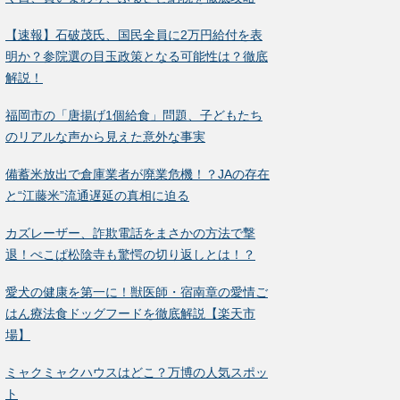
【速報】石破茂氏、国民全員に2万円給付を表
明か？参院選の目玉政策となる可能性は？徹底
解説！
福岡市の「唐揚げ1個給食」問題、子どもたち
のリアルな声から見えた意外な事実
備蓄米放出で倉庫業者が廃業危機！？JAの存在
と“江藤米”流通遅延の真相に迫る
カズレーザー、詐欺電話をまさかの方法で撃
退！ぺこぱ松陰寺も驚愕の切り返しとは！？
愛犬の健康を第一に！獣医師・宿南章の愛情ご
はん療法食ドッグフードを徹底解説【楽天市
場】
ミャクミャクハウスはどこ？万博の人気スポッ
ト