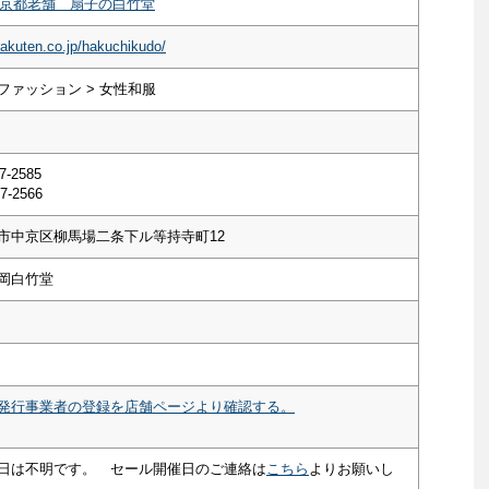
8年京都老舗 扇子の白竹堂
rakuten.co.jp/hakuchikudo/
ファッション > 女性和服
7-2585
7-2566
市中京区柳馬場二条下ル等持寺町12
岡白竹堂
発行事業者の登録を店舗ページより確認する。
日は不明です。 セール開催日のご連絡は
こちら
よりお願いし