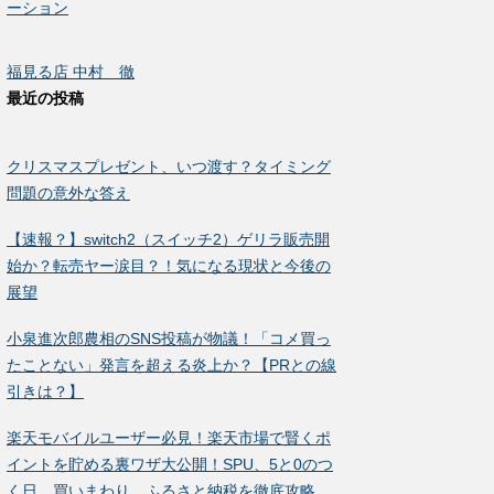
ーション
福見る店 中村 徹
最近の投稿
クリスマスプレゼント、いつ渡す？タイミング
問題の意外な答え
【速報？】switch2（スイッチ2）ゲリラ販売開
始か？転売ヤー涙目？！気になる現状と今後の
展望
小泉進次郎農相のSNS投稿が物議！「コメ買っ
たことない」発言を超える炎上か？【PRとの線
引きは？】
楽天モバイルユーザー必見！楽天市場で賢くポ
イントを貯める裏ワザ大公開！SPU、5と0のつ
く日、買いまわり、ふるさと納税を徹底攻略